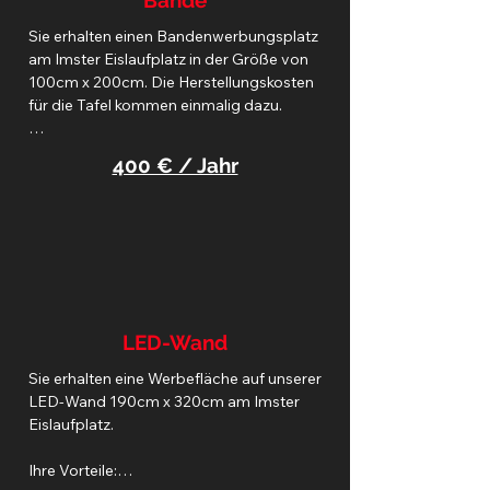
Bande
Sie erhalten einen Bandenwerbungsplatz 
am Imster Eislaufplatz in der Größe von 
100cm x 200cm. Die Herstellungskosten 
für die Tafel kommen einmalig dazu.

Ihre Vorteile:

400 € / Jahr
▪ganzjährige Werbemöglichkeit am 
Imster Eislaufplatz

▪Über 16000 Eintritte in der Saison 24/25

▪Blickfang bei allen Veranstaltungen der 
IEC Scorpions.

LED-Wand
▪Platz auf unserer Sponsorentafel auf der 
Sie erhalten eine Werbefläche auf unserer 
Homepage
LED-Wand 190cm x 320cm am Imster 
Eislaufplatz.

Ihre Vorteile:
