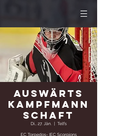
Auswärts
Kampfmann
schaft
Di., 27. Jän.
  |  
Telfs
EC Torpedos- IEC Scorpions