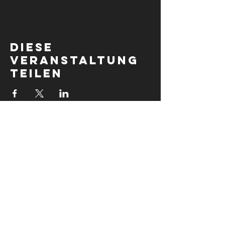
Diese
Veranstaltung
teilen
Fabrikstraße 23/Tür 4
6460 Imst
​Email:
markus.fischnaller@i-ec.at
Impressum
Datenschutz
Erstellt 2025, mit Leidenschaft zum
Sport